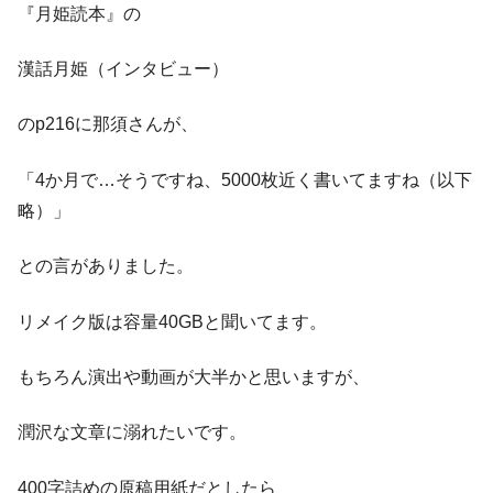
『月姫読本』の
漢話月姫（インタビュー）
のp216に那須さんが、
「4か月で…そうですね、5000枚近く書いてますね（以下
略）」
との言がありました。
リメイク版は容量40GBと聞いてます。
もちろん演出や動画が大半かと思いますが、
潤沢な文章に溺れたいです。
400字詰めの原稿用紙だとしたら