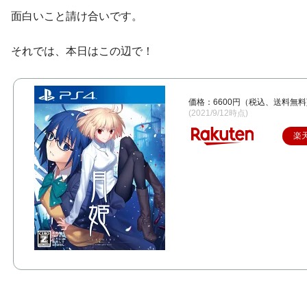
面白いこと請け合いです。
それでは、本日はこの辺で！
月姫 -A piece of blue glass mo
価格：6600円（税込、送料無料
(2021/9/12時点)
楽