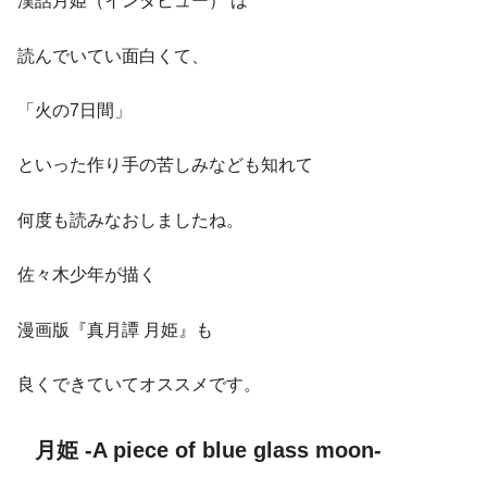
漢話月姫（インタビュー） は
読んでいてい面白くて、
「火の7日間」
といった作り手の苦しみなども知れて
何度も読みなおしましたね。
佐々木少年が描く
漫画版『真月譚 月姫』も
良くできていてオススメです。
月姫 -A piece of blue glass moon-