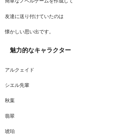
簡単なノベルゲームを作成して
友達に送り付けていたのは
懐かしい思い出です。
魅力的なキャラクター
アルクェイド
シエル先輩
秋葉
翡翠
琥珀