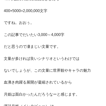
400×5000=2,000,000文字
ですね。おおぅ。
この記事でだいたい3,000～4,000字
だと思うので凄まじい文量です。
文量が多ければ良いシナリオというわけでは
ないでしょうが、この文量に世界観やキャラの魅力
血沸き肉躍る展開が凝縮されているから
月姫は面白かったんだろうなーと感じます。