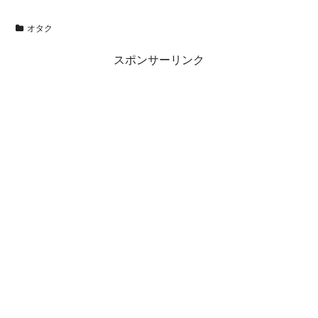
オタク
スポンサーリンク