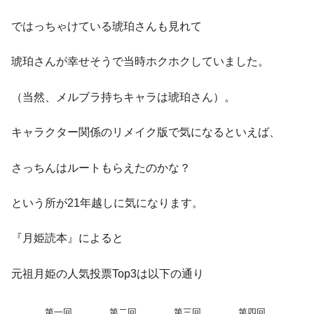
ではっちゃけている琥珀さんも見れて
琥珀さんが幸せそうで当時ホクホクしていました。
（当然、メルブラ持ちキャラは琥珀さん）。
キャラクター関係のリメイク版で気になるといえば、
さっちんはルートもらえたのかな？
という所が21年越しに気になります。
『月姫読本』によると
元祖月姫の人気投票Top3は以下の通り
第一回
第二回
第三回
第四回