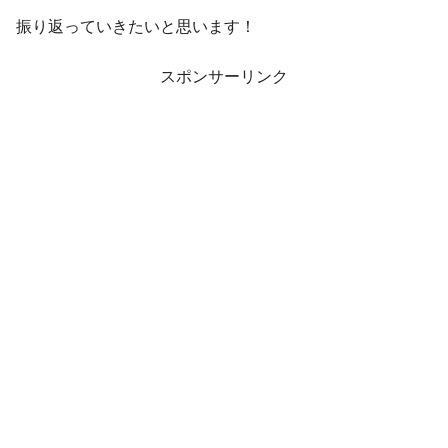
振り返っていきたいと思います！
スポンサーリンク