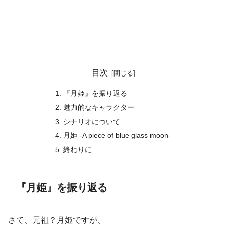
目次
『月姫』を振り返る
魅力的なキャラクター
シナリオについて
月姫 -A piece of blue glass moon-
終わりに
『月姫』を振り返る
さて、元祖？月姫ですが、