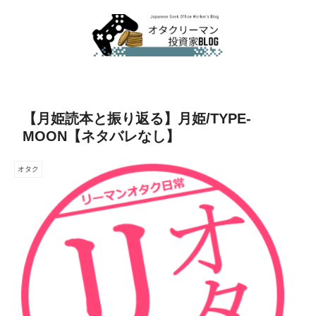
【月姫読本と振り返る】月姫/TYPE-
MOON【ネタバレなし】
オタク