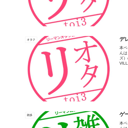
デ
オタク
本ペ
んは
ズ）
VIL
ゲ
雑多
本ペ