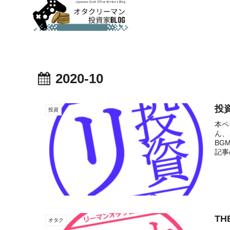
2020-10
投
投資
本ペ
ん、
BG
記事
TH
オタク