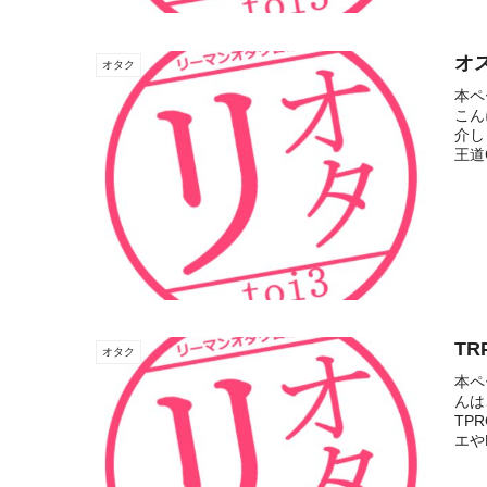
オ
オタク
本ペ
こん
介し
王道C
T
オタク
本ペ
んは
TP
エや