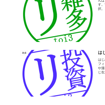
んは
す。
択。
は
雑多
はじ
フィ
や漫
じ生