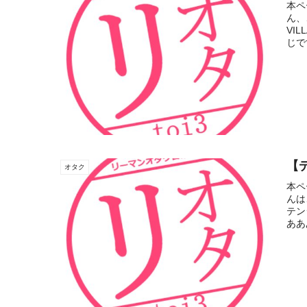
本ペ
ん、
VI
じで
【
オタク
本ペ
んは
テン
ああ