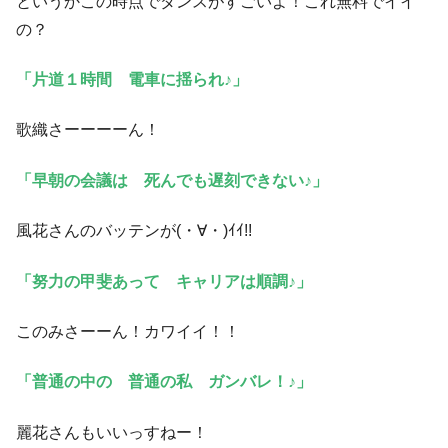
というかこの時点でダンスがすごいよ！これ無料でイイ
の？
「片道１時間 電車に揺られ♪」
歌織さーーーーん！
「早朝の会議は 死んでも遅刻できない♪」
風花さんのバッテンが(・∀・)ｲｲ!!
「努力の甲斐あって キャリアは順調♪」
このみさーーん！カワイイ！！
「普通の中の 普通の私 ガンバレ！♪」
麗花さんもいいっすねー！