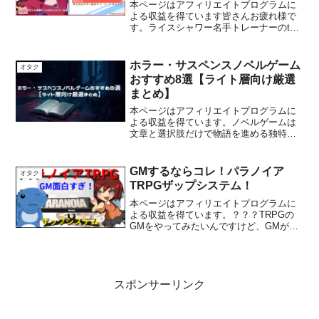
本ページはアフィリエイトプログラムに
よる収益を得ています皆さんお疲れ様で
す。ライスシャワー名手トレーナーのtoi3
です。来る第2回レオ杯（1200 m）に向
け、短距離ライスシャワー育成しました
よ！それでは、地獄の短距離育成をレビ
ホラー・サスペンスノベルゲーム
オタク
ューしていき...
おすすめ8選【ライト層向け厳選
まとめ】
本ページはアフィリエイトプログラムに
よる収益を得ています。ノベルゲームは
文章と選択肢だけで物語を進める独特の
ゲームジャンル。映像やアクションに頼
らず、想像力を刺激する没入感が魅力で
す。特にホラーやサスペンス系は、心理
GMするならコレ！パラノイア
オタク
的緊張や日常の不気味さを...
TRPGザップシステム！
本ページはアフィリエイトプログラムに
よる収益を得ています。？？？TRPGの
GMをやってみたいんですけど、GMが楽
しいTRPGってないですかね？toi3この記
事はTRPG GM経験のある筆者toi3が解説
するぜ！ GMとしてTRPGをするなら...
スポンサーリンク