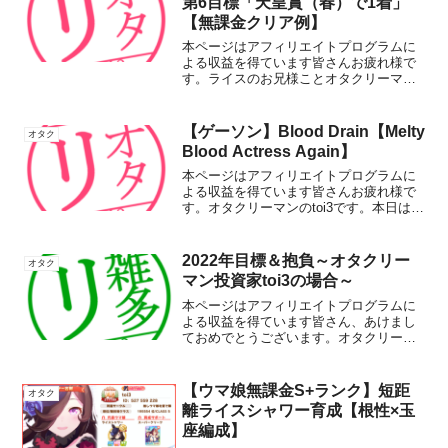
第6目標「天皇賞（春）で1着」
【無課金クリア例】
本ページはアフィリエイトプログラムに
よる収益を得ています皆さんお疲れ様で
す。ライスのお兄様ことオタクリーマン
のtoi3です。本日は63週目にしてようやく
ライスシャワーの育成B＋ランクをクリア
しました。そんな中でライスシャワー育
【ゲーソン】Blood Drain【Melty
オタク
成の最大の関門...
Blood Actress Again】
本ページはアフィリエイトプログラムに
よる収益を得ています皆さんお疲れ様で
す。オタクリーマンのtoi3です。本日はゲ
ームソングのおすすめ紹介です。Blood
Drain/笑歌というわけで本日は格ゲーの
「Melty Blood Actress ...
2022年目標＆抱負～オタクリー
オタク
マン投資家toi3の場合～
本ページはアフィリエイトプログラムに
よる収益を得ています皆さん、あけまし
ておめでとうございます。オタクリーマ
ン投資家のtoi3です。今回は2021年振り
返りと2022年の抱負についてつらつらと
考えていきたいと思います。2021年目標
【ウマ娘無課金S+ランク】短距
オタク
＆結果過...
離ライスシャワー育成【根性×玉
座編成】