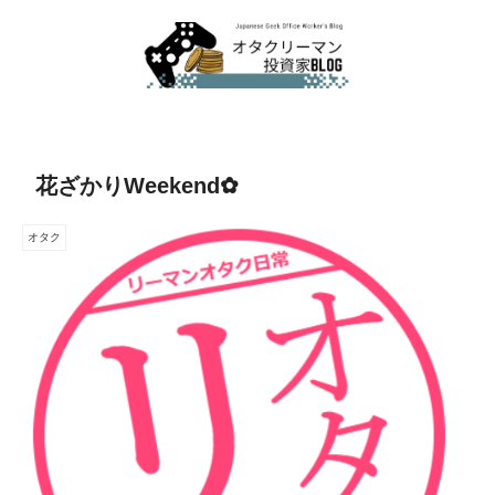
花ざかりWeekend✿
オタク