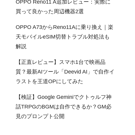
OPPO Reno11 A追加レビュー：実際に
買って良かった周辺機器2選
OPPO A73からReno11Aに乗り換え｜楽
天モバイルeSIM切替トラブル対処法も
解説
【正直レビュー】スマホ1台で映画品
質？最新AIツール「Deevid AI」で自作イ
ラストを王道OPにしてみた
【検証】Google Geminiでクトゥルフ神
話TRPGのBGMは自作できるか？GM必
見のプロンプト公開