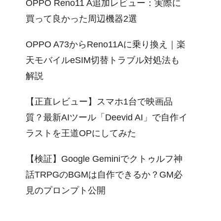
OPPO Reno11 A追加レビュー：実際に
買って良かった周辺機器2選
OPPO A73からReno11Aに乗り換え｜楽
天モバイルeSIM切替トラブル対処法も
解説
【正直レビュー】スマホ1台で映画品
質？最新AIツール「Deevid AI」で自作イ
ラストを王道OPにしてみた
【検証】Google Geminiでクトゥルフ神
話TRPGのBGMは自作できるか？GM必
見のプロンプト公開