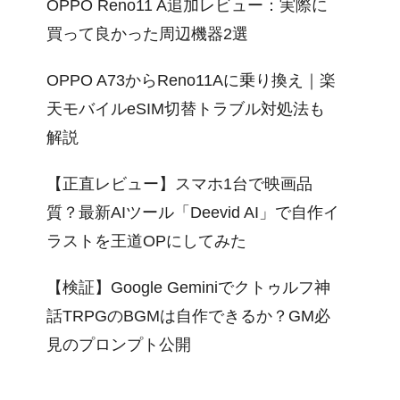
OPPO Reno11 A追加レビュー：実際に
買って良かった周辺機器2選
OPPO A73からReno11Aに乗り換え｜楽
天モバイルeSIM切替トラブル対処法も
解説
【正直レビュー】スマホ1台で映画品
質？最新AIツール「Deevid AI」で自作イ
ラストを王道OPにしてみた
【検証】Google Geminiでクトゥルフ神
話TRPGのBGMは自作できるか？GM必
見のプロンプト公開