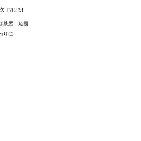
次
鮮茶屋 魚國
わりに