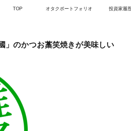
TOP
オタクポートフォリオ
投資家履
國」のかつお藁笑焼きが美味しい