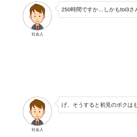
250時間ですか…しかもtoi
社会人
げ、そうすると初見のボクは
社会人