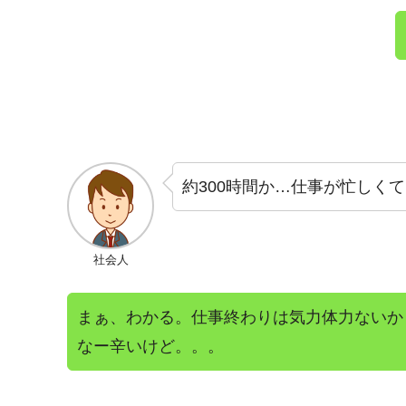
約300時間か…仕事が忙しく
社会人
まぁ、わかる。仕事終わりは気力体力ないか
なー辛いけど。。。