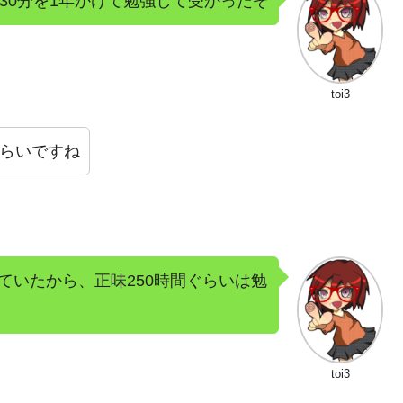
30分を1年かけて勉強して受かったぞ
toi3
ぐらいですね
ていたから、正味250時間ぐらいは勉
toi3