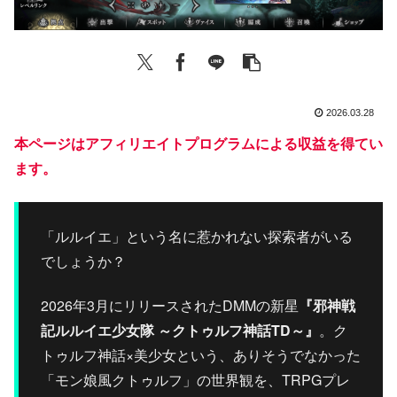
2026.03.28
本ページはアフィリエイトプログラムによる収益を得てい
ます。
「ルルイエ」という名に惹かれない探索者がいる
でしょうか？
2026年3月にリリースされたDMMの新星
『邪神戦
記ルルイエ少女隊 ～クトゥルフ神話TD～』
。ク
トゥルフ神話×美少女という、ありそうでなかった
「モン娘風クトゥルフ」の世界観を、TRPGプレ