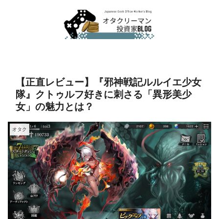
【正直レビュー】『邪神戦記ルルイエ少女
隊』クトゥルフ好きに刺さる「異形美少
女」の魅力とは？
オタク