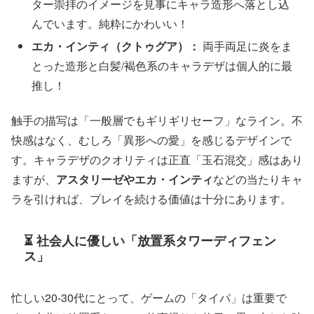
ター崇拝のイメージを見事にキャラ造形へ落とし込
んでいます。純粋にかわいい！
エカ・インティ（クトゥグア）：
両手両足に炎をま
とった造形と白髪/褐色系のキャラデザは個人的に最
推し！
触手の描写は「一般層でもギリギリセーフ」なライン。不
快感はなく、むしろ「異形への愛」を感じるデザインで
す。キャラデザのクオリティは正直「玉石混交」感はあり
ますが、
アスタリーゼやエカ・インティ
などの当たりキャ
ラを引ければ、プレイを続ける価値は十分にあります。
⏳ 社会人に優しい「放置系タワーディフェン
ス」
忙しい20-30代にとって、ゲームの「タイパ」は重要で