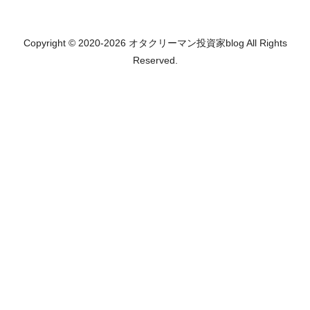
Copyright © 2020-2026 オタクリーマン投資家blog All Rights
Reserved.