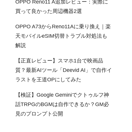
OPPO Reno11 A追加レビュー：実際に
買って良かった周辺機器2選
OPPO A73からReno11Aに乗り換え｜楽
天モバイルeSIM切替トラブル対処法も
解説
【正直レビュー】スマホ1台で映画品
質？最新AIツール「Deevid AI」で自作イ
ラストを王道OPにしてみた
【検証】Google Geminiでクトゥルフ神
話TRPGのBGMは自作できるか？GM必
見のプロンプト公開