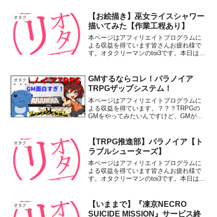
【お絵描き】巫女ライスシャワー
オタク
描いてみた【作業工程あり】
本ページはアフィリエイトプログラムに
よる収益を得ています皆さんお疲れ様で
す。オタクリーマンのtoi3です。本日は久
しぶりのお絵描きです。ライスシャワー
担当お兄さまの1人として2023年の初描き
は「巫女ライス」！うさぎ年なので背景
GMするならコレ！パラノイア
オタク
は兎と関連し...
TRPGザップシステム！
本ページはアフィリエイトプログラムに
よる収益を得ています。？？？TRPGの
GMをやってみたいんですけど、GMが楽
しいTRPGってないですかね？toi3この記
事はTRPG GM経験のある筆者toi3が解説
するぜ！ GMとしてTRPGをするなら...
【TRPG推進部】パラノイア【ト
オタク
ラブルシューターズ】
本ページはアフィリエイトプログラムに
よる収益を得ています皆さんお疲れ様で
す。オタクリーマンのtoi3です。本日は
TRPGのご紹介。PvP系パラノイアと言え
ばこちら！パラノイア【トラブルシュー
ターズ】タイトルパラノイア【トラブル
【いままで】『凍京NECRO
オタク
シューターズ】...
SUICIDE MISSION』サービス終