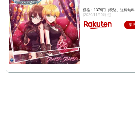
STARLIGHT MASTER 29 
イジー [ (ゲーム・ミュージック) 
価格：1379円（税込、送料無料
(2020/11/20時点)
楽