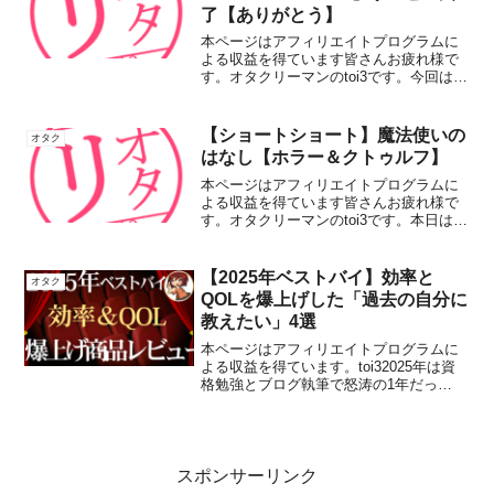
了【ありがとう】
本ページはアフィリエイトプログラムに
よる収益を得ています皆さんお疲れ様で
す。オタクリーマンのtoi3です。今回は悲
報ですね。ニトロプラスよりリリースさ
れていたPCゲーム『凍京NECRO SUICID
MISSION』が2022年6月30日を...
【ショートショート】魔法使いの
オタク
はなし【ホラー＆クトゥルフ】
本ページはアフィリエイトプログラムに
よる収益を得ています皆さんお疲れ様で
す。オタクリーマンのtoi3です。本日は、
昔、作成したショートショートの晒しで
す。ホラー＆クトゥルフ神話の短編で
す。魔法使いのはなし昨日と同じ、い
【2025年ベストバイ】効率と
オタク
や、確か一昨日も同じ服...
QOLを爆上げした「過去の自分に
教えたい」4選
本ページはアフィリエイトプログラムに
よる収益を得ています。toi32025年は資
格勉強とブログ執筆で怒涛の1年だっ
た…。その成果を陰で支えてくれた「貢
献度75点以上」の厳選アイテムを紹介す
るぞ！ 2025年、私はサラリーマンと研
修、このブロ...
スポンサーリンク